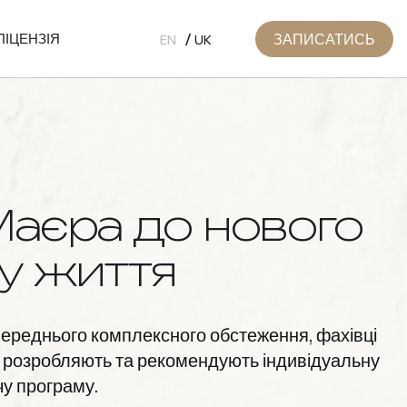
ЗАПИСАТИСЬ
ЛІЦЕНЗІЯ
EN
UK
Маєра
до
нового
у
життя
ереднього комплексного обстеження, фахівці
r розробляють та рекомендують індивідуальну
у програму.