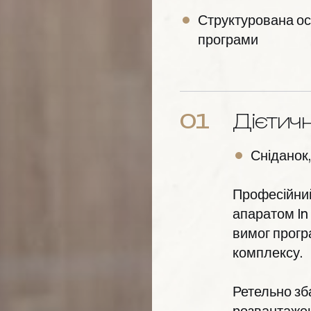
Структурована ос
програми
01
Дієтич
Сніданок,
Професійний
апаратом In
вимог прогр
комплексу.
Ретельно зб
розвантаже