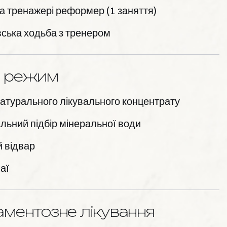
а тренажері реформер (1 заняття)
ська ходьба з тренером
й режим
атурального лікувального концентрату
льний підбір мінеральної води
 відвар
чаї
ментозне лікування