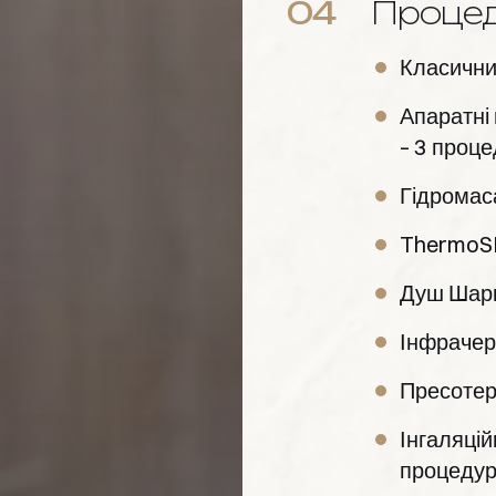
04
Проце
Класични
Апаратні
– 3 проце
Гідромас
ThermoSP
Душ Шарк
Інфрачер
Пресотер
Інгаляцій
процедур