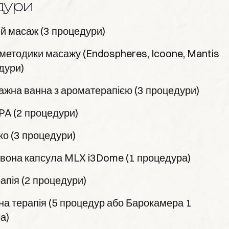
дури
й масаж (3 процедури)
 методики масажу (Endospheres, Icoone, Mantis
дури)
ажна ванна з ароматерапією (3 процедури)
A (2 процедури)
о (3 процедури)
вона капсула MLX i3Dome (1 процедура)
апія (2 процедури)
на терапія (5 процедур або Барокамера 1
а)