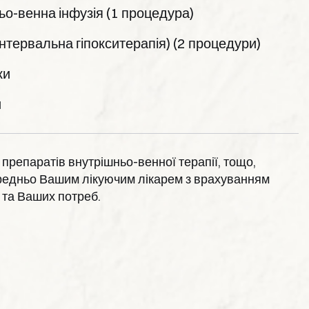
ьо-венна інфузія (1 процедура)
інтервальна гіпокситерапія) (2 процедури)
ки
и
 препаратів внутрішньо-венної терапії, тощо,
редньо Вашим лікуючим лікарем з врахуванням
 та Ваших потреб.