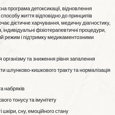
на програма детоксикації, відновлення
ї способу життя відповідно до принципів
чає дієтичне харчування, медичну діагностику,
в, індивідуальні фізіотерапевтичні процедури,
ий режим і підтримку медикаментозними
 організму та зниження рівня запалення
и шлунково-кишкового тракту та нормалізація
а набряків
ого тонусу та імунітету
 шкіри, сну, емоційного стану