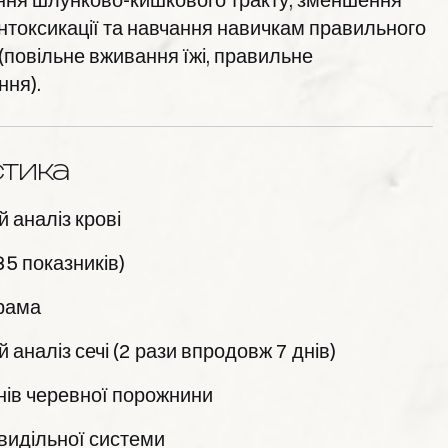
інтоксикації та навчання навичкам правильного
(повільне вживання їжі, правильне
ня).
стика
 аналіз крові
(35 показників)
рама
 аналіз сечі (2 рази впродовж 7 днів)
нів черевної порожнини
видільної системи