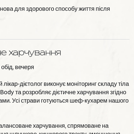
нова для здорового способу життя після
не харчування
 обід, вечеря
 лікар-дієтолог виконує моніторинг складу тіла
 Body та розробляє дієтичне харчування згідно
ами. Усі страви готуються шеф-кухарем нашого
алансоване харчування, спрямоване на
ння шлунково-кишкового тракту, зменшення