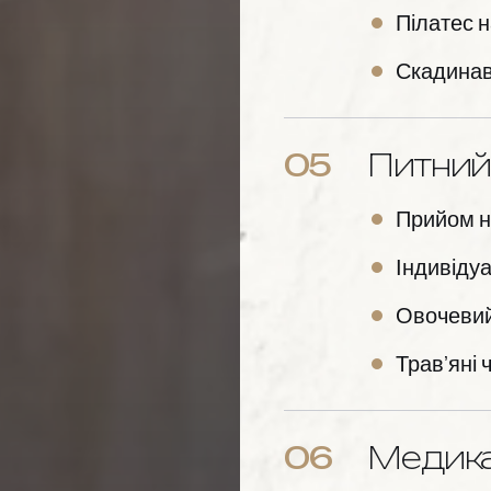
Пілатес н
Скадинав
05
Питни
Прийом н
Індивідуа
Овочевий
Трав’яні 
06
Медика