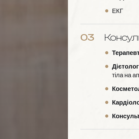
ЕКГ
03
Консуль
Терапев
Дієтолог
тіла на а
Космето
Кардіол
Консульт