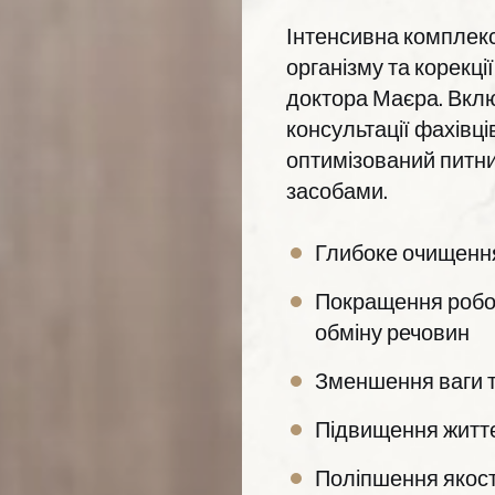
Інтенсивна комплекс
організму та корекці
доктора Маєра. Вклю
консультації фахівці
оптимізований питн
засобами.
Глибоке очищення
Покращення робот
обміну речовин
Зменшення ваги т
Підвищення життєв
Поліпшення якості