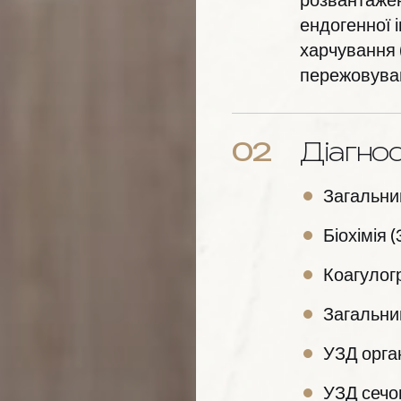
ендогенної 
харчування 
пережовуван
02
Діагно
Загальний
Біохімія 
Коагулог
Загальний
УЗД орга
УЗД сечо