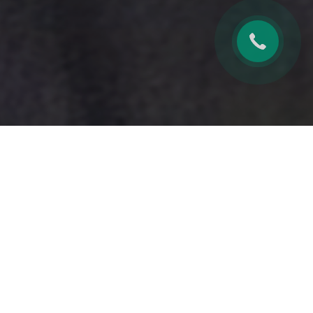
Beauty face у
Emily Medical Center